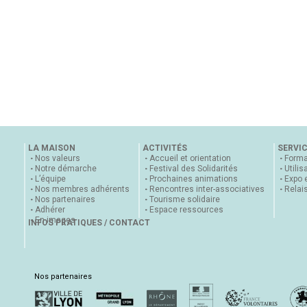
LA MAISON
ACTIVITÉS
SERVI
Nos valeurs
Accueil et orientation
Forma
Notre démarche
Festival des Solidarités
Utilis
L’équipe
Prochaines animations
Expo 
Nos membres adhérents
Rencontres inter-associatives
Relai
Nos partenaires
Tourisme solidaire
Adhérer
Espace ressources
En images
INFOS PRATIQUES / CONTACT
Nos partenaires