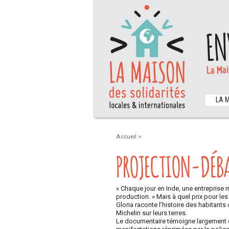
EN
La Mai
LA 
Accueil
>
PROJECTION-DÉBA
« Chaque jour en Inde, une entreprise m
production. » Mais à quel prix pour le
Gloria raconte l’histoire des habitants
Michelin sur leurs terres.
Le documentaire témoigne largement de 