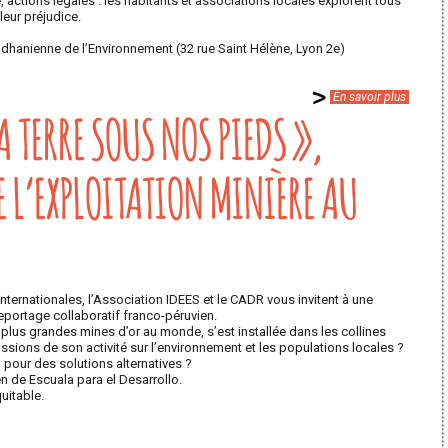
 actions légales : les habitants et associations locales explorent tous
leur préjudice.
odhanienne de l’Environnement (32 rue Saint Hélène, Lyon 2e)
En savoir plus
A TERRE SOUS NOS PIEDS »,
 L’EXPLOITATION MINIÈRE AU
nternationales, l’Association IDEES et le CADR vous invitent à une
reportage collaboratif franco-péruvien.
us grandes mines d’or au monde, s’est installée dans les collines
ssions de son activité sur l’environnement et les populations locales ?
 pour des solutions alternatives ?
en de Escuala para el Desarrollo.
uitable.