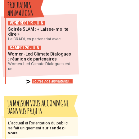
PROCHAINES
ANIMATIONS...
VENDREDI 19 JUIN
Soirée SLAM : « Laisse-moi te
dire »
Le CRADI, en partenariat avec...
SAMEDI 20 JUIN
Women-Led Climate Dialogues
: réunion de partenaires
Women-Led Climate Dialogues est
un...
Toutes nos animations...
LA MAISON VOUS ACCOMPAGNE
DANS VOS PROJETS…
L’accueil et l’orientation du public
se fait uniquement
sur rendez-
vous
.