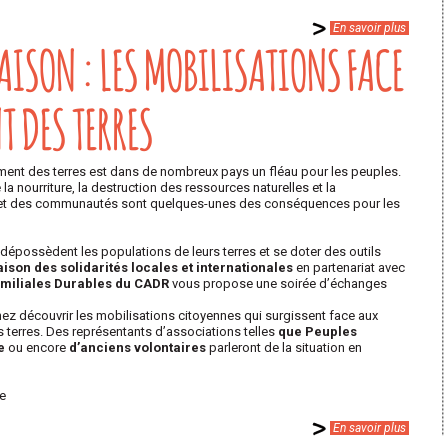
En savoir plus
MAISON : LES MOBILISATIONS FACE
T DES TERRES
ment des terres est dans de nombreux pays un fléau pour les peuples.
la nourriture, la destruction des ressources naturelles et la
es et des communautés sont quelques-unes des conséquences pour les
possèdent les populations de leurs terres et se doter des outils
ison des solidarités locales et internationales
en partenariat avec
amiliales Durables du CADR
vous propose une soirée d’échanges
nez découvrir les mobilisations citoyennes qui surgissent face aux
 terres. Des représentants d’associations telles
que Peuples
e
ou encore
d’anciens volontaires
parleront de la situation en
re
En savoir plus