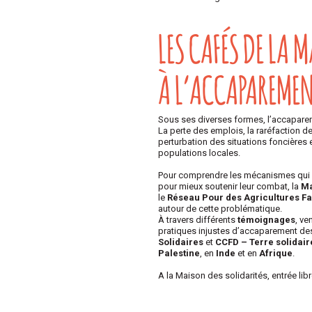
LES CAFÉS DE LA 
À L’ACCAPAREMEN
Sous ses diverses formes, l’accapare
La perte des emplois, la raréfaction de 
perturbation des situations foncièr
populations locales.
Pour comprendre les mécanismes qui dé
pour mieux soutenir leur combat, la
Ma
le
Réseau Pour des Agricultures F
autour de cette problématique.
À travers différents
témoignages
, ve
pratiques injustes d’accaparement des
Solidaires
et
CCFD – Terre solidair
Palestine
, en
Inde
et en
Afrique
.
A la Maison des solidarités, entrée lib