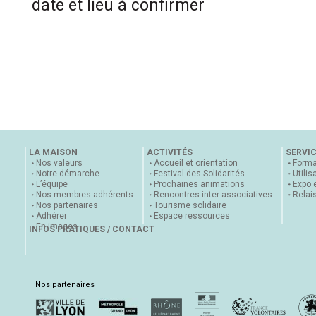
date et lieu à confirmer
LA MAISON
ACTIVITÉS
SERVI
Nos valeurs
Accueil et orientation
Forma
Notre démarche
Festival des Solidarités
Utilis
L’équipe
Prochaines animations
Expo 
Nos membres adhérents
Rencontres inter-associatives
Relai
Nos partenaires
Tourisme solidaire
Adhérer
Espace ressources
En images
INFOS PRATIQUES / CONTACT
Nos partenaires