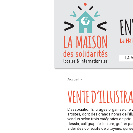
EN
La Mai
LA 
Accueil
>
VENTE D’ILLUSTRA
L’association Encrages organise une ven
artistes, dont des grands noms de l’ill
vendus selon trois catégories de prix :
dessin, calligraphie, lecture, goûter p
aider des collectifs de cito
yens, qui se