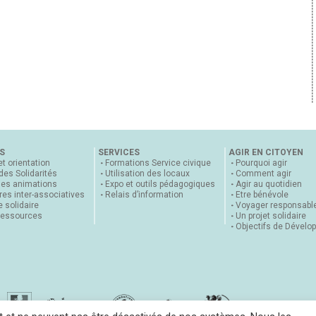
S
SERVICES
AGIR EN CITOYEN
et orientation
Formations Service civique
Pourquoi agir
 des Solidarités
Utilisation des locaux
Comment agir
nes animations
Expo et outils pédagogiques
Agir au quotidien
es inter-associatives
Relais d’information
Etre bénévole
 solidaire
Voyager responsabl
ressources
Un projet solidaire
Objectifs de Dévelo