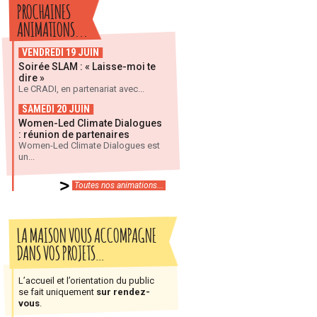
PROCHAINES
ANIMATIONS...
VENDREDI 19 JUIN
Soirée SLAM : « Laisse-moi te
dire »
Le CRADI, en partenariat avec...
SAMEDI 20 JUIN
Women-Led Climate Dialogues
: réunion de partenaires
Women-Led Climate Dialogues est
un...
Toutes nos animations...
LA MAISON VOUS ACCOMPAGNE
DANS VOS PROJETS…
L’accueil et l’orientation du public
se fait uniquement
sur rendez-
vous
.