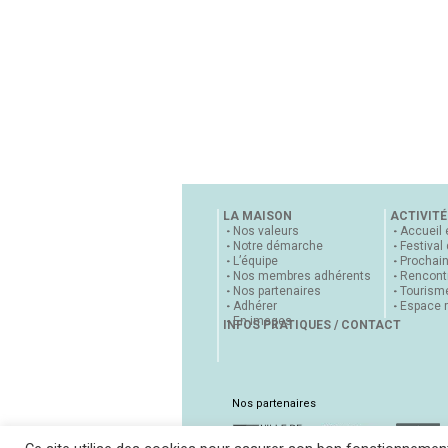
LA MAISON
ACTIVITÉ
Nos valeurs
Accueil 
Notre démarche
Festival
L’équipe
Prochai
Nos membres adhérents
Rencontr
Nos partenaires
Tourisme
Adhérer
Espace 
En images
INFOS PRATIQUES / CONTACT
Nos partenaires