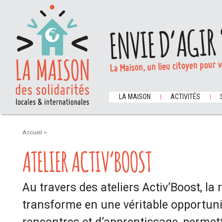
ENVIE D’AGIR 
La Maison, un lieu citoyen pour 
LA MAISON
ACTIVITÉS
Accueil
>
ATELIER ACTIV’BOOST
Au travers des ateliers Activ’Boost, la
transforme en une véritable opportunit