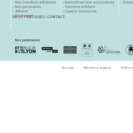
Nos membres adhérents
Rencontres inter-associatives
Relai
Nos partenaires
Tourisme solidaire
Adhérer
Espace ressources
En images
INFOS PRATIQUES / CONTACT
Nos partenaires
Accueil
Mentions légales
RGPD e