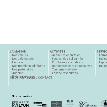
LA MAISON
ACTIVITÉS
SERVI
Nos valeurs
Accueil et orientation
Forma
Notre démarche
Festival des Solidarités
Utilis
L’équipe
Prochaines animations
Expo 
Nos membres adhérents
Rencontres inter-associatives
Relai
Nos partenaires
Tourisme solidaire
Adhérer
Espace ressources
En images
INFOS PRATIQUES / CONTACT
Nos partenaires