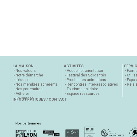
LA MAISON
ACTIVITÉS
SERVI
Nos valeurs
Accueil et orientation
Forma
Notre démarche
Festival des Solidarités
Utilis
L’équipe
Prochaines animations
Expo 
Nos membres adhérents
Rencontres inter-associatives
Relai
Nos partenaires
Tourisme solidaire
Adhérer
Espace ressources
En images
INFOS PRATIQUES / CONTACT
Nos partenaires