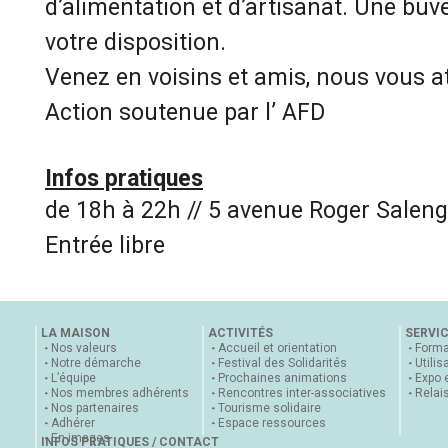
d’alimentation et d’artisanat. Une buv
votre disposition.
Venez en voisins et amis, nous vous 
Action soutenue par l’ AFD
Infos pratiques
de 18h à 22h // 5 avenue Roger Saleng
Entrée libre
LA MAISON
ACTIVITÉS
SERVI
Nos valeurs
Accueil et orientation
Forma
Notre démarche
Festival des Solidarités
Utilis
L’équipe
Prochaines animations
Expo 
Nos membres adhérents
Rencontres inter-associatives
Relai
Nos partenaires
Tourisme solidaire
Adhérer
Espace ressources
En images
INFOS PRATIQUES / CONTACT