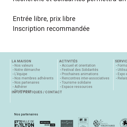
Entrée libre, prix libre
Inscription recommandée
LA MAISON
ACTIVITÉS
SERVI
Nos valeurs
Accueil et orientation
Forma
Notre démarche
Festival des Solidarités
Utilis
L’équipe
Prochaines animations
Expo 
Nos membres adhérents
Rencontres inter-associatives
Relai
Nos partenaires
Tourisme solidaire
Adhérer
Espace ressources
En images
INFOS PRATIQUES / CONTACT
Nos partenaires