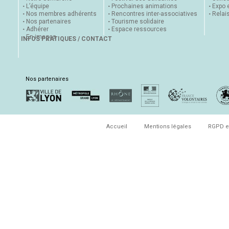
L’équipe
Prochaines animations
Expo 
Nos membres adhérents
Rencontres inter-associatives
Relai
Nos partenaires
Tourisme solidaire
Adhérer
Espace ressources
En images
INFOS PRATIQUES / CONTACT
Nos partenaires
Accueil
Mentions légales
RGPD e