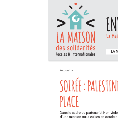
EN
La Mai
LA 
Accueil
>
SOIRÉE : PALESTI
PLACE
Dans le cadre du partenariat Non-violenc
d’une mission qui a eu lien en octobre 