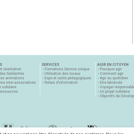
S
SERVICES
AGIR EN CITOYEN
et orientation
Formations Service civique
Pourquoi agir
 des Solidarités
Utilisation des locaux
Comment agir
nes animations
Expo et outils pédagogiques
Agir au quotidien
es inter-associatives
Relais d’information
Etre bénévole
 solidaire
Voyager responsabl
ressources
Un projet solidaire
Objectifs de Dévelo