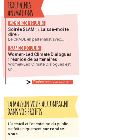
PROCHAINES
ANIMATIONS...
VENDREDI 19 JUIN
Soirée SLAM : « Laisse-moi te
dire »
Le CRADI, en partenariat avec...
SAMEDI 20 JUIN
Women-Led Climate Dialogues
: réunion de partenaires
Women-Led Climate Dialogues est
un...
Toutes nos animations...
LA MAISON VOUS ACCOMPAGNE
DANS VOS PROJETS…
L’accueil et l’orientation du public
se fait uniquement
sur rendez-
vous
.