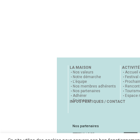
LA MAISON
ACTIVITÉ
Nos valeurs
Accueil 
Notre démarche
Festival
L’équipe
Prochai
Nos membres adhérents
Rencontr
Nos partenaires
Tourisme
Adhérer
Espace 
En images
INFOS PRATIQUES / CONTACT
Nos partenaires