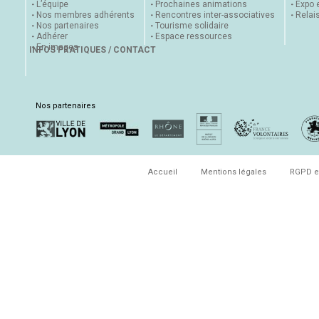
L’équipe
Prochaines animations
Expo 
Nos membres adhérents
Rencontres inter-associatives
Relai
Nos partenaires
Tourisme solidaire
Adhérer
Espace ressources
En images
INFOS PRATIQUES / CONTACT
Nos partenaires
Accueil
Mentions légales
RGPD e