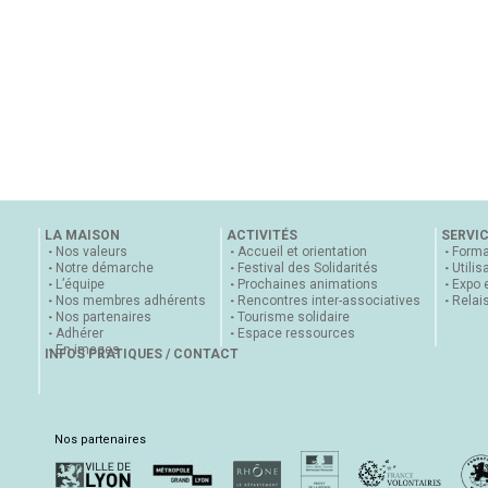
LA MAISON
ACTIVITÉS
SERVI
Nos valeurs
Accueil et orientation
Forma
Notre démarche
Festival des Solidarités
Utilis
L’équipe
Prochaines animations
Expo 
Nos membres adhérents
Rencontres inter-associatives
Relai
Nos partenaires
Tourisme solidaire
Adhérer
Espace ressources
En images
INFOS PRATIQUES / CONTACT
Nos partenaires