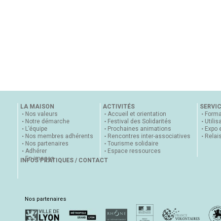
LA MAISON
ACTIVITÉS
SERVI
Nos valeurs
Accueil et orientation
Forma
Notre démarche
Festival des Solidarités
Utilis
L’équipe
Prochaines animations
Expo 
Nos membres adhérents
Rencontres inter-associatives
Relai
Nos partenaires
Tourisme solidaire
Adhérer
Espace ressources
En images
INFOS PRATIQUES / CONTACT
Nos partenaires