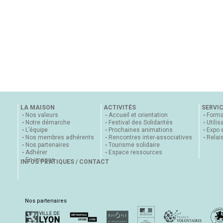
LA MAISON
ACTIVITÉS
SERVI
Nos valeurs
Accueil et orientation
Forma
Notre démarche
Festival des Solidarités
Utilis
L’équipe
Prochaines animations
Expo 
Nos membres adhérents
Rencontres inter-associatives
Relai
Nos partenaires
Tourisme solidaire
Adhérer
Espace ressources
En images
INFOS PRATIQUES / CONTACT
Nos partenaires