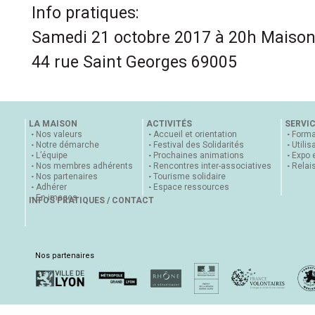
Info pratiques:
Samedi 21 octobre 2017 à 20h Maiso
44 rue Saint Georges 69005
LA MAISON
ACTIVITÉS
SERVI
Nos valeurs
Accueil et orientation
Forma
Notre démarche
Festival des Solidarités
Utilis
L’équipe
Prochaines animations
Expo 
Nos membres adhérents
Rencontres inter-associatives
Relai
Nos partenaires
Tourisme solidaire
Adhérer
Espace ressources
En images
INFOS PRATIQUES / CONTACT
Nos partenaires