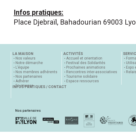
Infos pratiques:
Place Djebraïl, Bahadourian 69003 Lyo
LA MAISON
ACTIVITÉS
SERVI
Nos valeurs
Accueil et orientation
Forma
Notre démarche
Festival des Solidarités
Utilis
L’équipe
Prochaines animations
Expo 
Nos membres adhérents
Rencontres inter-associatives
Relai
Nos partenaires
Tourisme solidaire
Adhérer
Espace ressources
En images
INFOS PRATIQUES / CONTACT
Nos partenaires