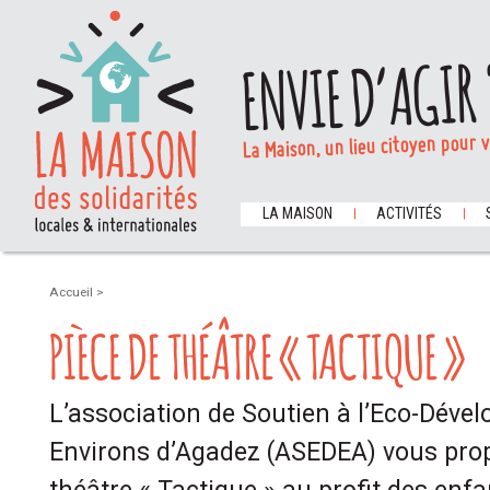
ENVIE D’AGIR 
La Maison, un lieu citoyen pour 
LA MAISON
ACTIVITÉS
Accueil
>
PIÈCE DE THÉÂTRE « TACTIQUE »
L’association de Soutien à l’Eco-Déve
Environs d’Agadez (ASEDEA) vous pro