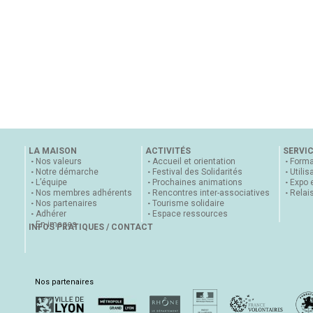
LA MAISON
ACTIVITÉS
SERVI
Nos valeurs
Accueil et orientation
Forma
Notre démarche
Festival des Solidarités
Utilis
L’équipe
Prochaines animations
Expo 
Nos membres adhérents
Rencontres inter-associatives
Relai
Nos partenaires
Tourisme solidaire
Adhérer
Espace ressources
En images
INFOS PRATIQUES / CONTACT
Nos partenaires