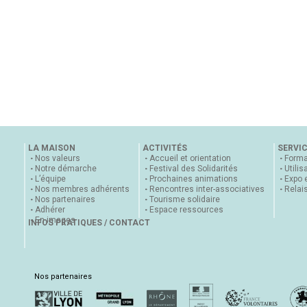
LA MAISON
ACTIVITÉS
SERVI
Nos valeurs
Accueil et orientation
Forma
Notre démarche
Festival des Solidarités
Utilis
L’équipe
Prochaines animations
Expo 
Nos membres adhérents
Rencontres inter-associatives
Relai
Nos partenaires
Tourisme solidaire
Adhérer
Espace ressources
En images
INFOS PRATIQUES / CONTACT
Nos partenaires