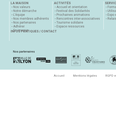
LA MAISON
ACTIVITÉS
SERVI
Nos valeurs
Accueil et orientation
Forma
Notre démarche
Festival des Solidarités
Utilis
L’équipe
Prochaines animations
Expo 
Nos membres adhérents
Rencontres inter-associatives
Relai
Nos partenaires
Tourisme solidaire
Adhérer
Espace ressources
En images
INFOS PRATIQUES / CONTACT
Nos partenaires
Accueil
Mentions légales
RGPD e