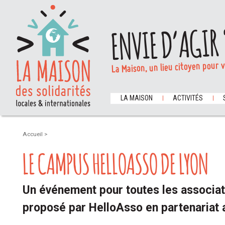
ENVIE D’AGIR 
La Maison, un lieu citoyen pour 
LA MAISON
ACTIVITÉS
Accueil
>
LE CAMPUS HELLOASSO DE LYON
Un événement pour toutes les associat
proposé par HelloAsso en partenariat a