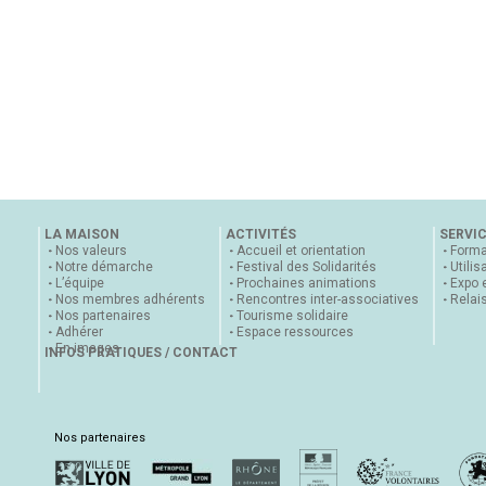
LA MAISON
ACTIVITÉS
SERVI
Nos valeurs
Accueil et orientation
Forma
Notre démarche
Festival des Solidarités
Utilis
L’équipe
Prochaines animations
Expo 
Nos membres adhérents
Rencontres inter-associatives
Relai
Nos partenaires
Tourisme solidaire
Adhérer
Espace ressources
En images
INFOS PRATIQUES / CONTACT
Nos partenaires