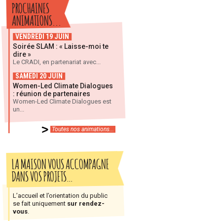
PROCHAINES
ANIMATIONS...
VENDREDI 19 JUIN
Soirée SLAM : « Laisse-moi te
dire »
Le CRADI, en partenariat avec...
SAMEDI 20 JUIN
Women-Led Climate Dialogues
: réunion de partenaires
Women-Led Climate Dialogues est
un...
Toutes nos animations...
LA MAISON VOUS ACCOMPAGNE
DANS VOS PROJETS…
L’accueil et l’orientation du public
se fait uniquement
sur rendez-
vous
.