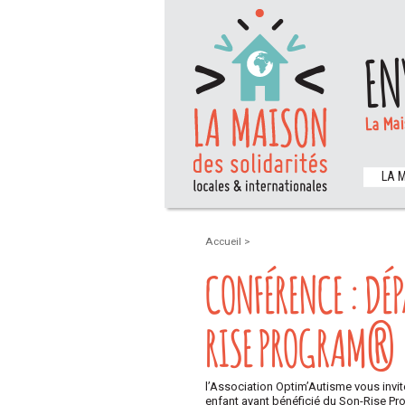
EN
La Mai
LA 
Accueil
>
CONFÉRENCE : DÉP
RISE PROGRAM®
l’Association Optim’Autisme vous invit
enfant ayant bénéficié du Son-Rise P