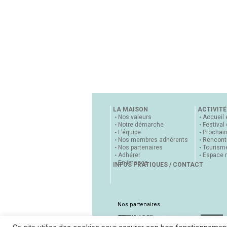
LA MAISON
ACTIVITÉ
Nos valeurs
Accueil 
Notre démarche
Festival
L’équipe
Prochai
Nos membres adhérents
Rencontr
Nos partenaires
Tourisme
Adhérer
Espace 
En images
INFOS PRATIQUES / CONTACT
Nos partenaires