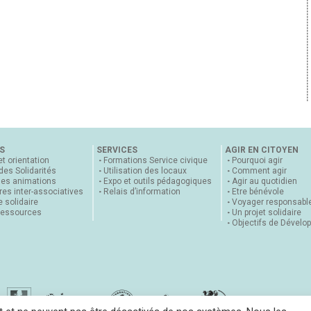
S
SERVICES
AGIR EN CITOYEN
et orientation
Formations Service civique
Pourquoi agir
 des Solidarités
Utilisation des locaux
Comment agir
nes animations
Expo et outils pédagogiques
Agir au quotidien
es inter-associatives
Relais d’information
Etre bénévole
 solidaire
Voyager responsabl
ressources
Un projet solidaire
Objectifs de Dévelo