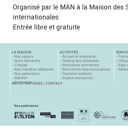
Organisé par le MAN à la Maison des So
internationales
Entrée libre et gratuite
LA MAISON
ACTIVITÉS
SERVI
Nos valeurs
Accueil et orientation
Forma
Notre démarche
Festival des Solidarités
Utilis
L’équipe
Prochaines animations
Expo 
Nos membres adhérents
Rencontres inter-associatives
Relai
Nos partenaires
Tourisme solidaire
Adhérer
Espace ressources
En images
INFOS PRATIQUES / CONTACT
Nos partenaires