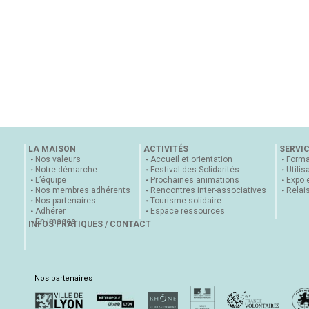
LA MAISON
ACTIVITÉS
SERVI
Nos valeurs
Accueil et orientation
Forma
Notre démarche
Festival des Solidarités
Utilis
L’équipe
Prochaines animations
Expo 
Nos membres adhérents
Rencontres inter-associatives
Relai
Nos partenaires
Tourisme solidaire
Adhérer
Espace ressources
En images
INFOS PRATIQUES / CONTACT
Nos partenaires