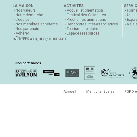
LA MAISON
ACTIVITÉS
SERVI
Nos valeurs
Accueil et orientation
Forma
Notre démarche
Festival des Solidarités
Utilis
L’équipe
Prochaines animations
Expo 
Nos membres adhérents
Rencontres inter-associatives
Relai
Nos partenaires
Tourisme solidaire
Adhérer
Espace ressources
En images
INFOS PRATIQUES / CONTACT
Nos partenaires
Accueil
Mentions légales
RGPD e