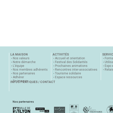
LA MAISON
ACTIVITÉS
SERVI
Nos valeurs
Accueil et orientation
Forma
Notre démarche
Festival des Solidarités
Utilis
L’équipe
Prochaines animations
Expo 
Nos membres adhérents
Rencontres inter-associatives
Relai
Nos partenaires
Tourisme solidaire
Adhérer
Espace ressources
En images
INFOS PRATIQUES / CONTACT
Nos partenaires