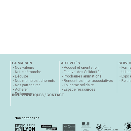
LA MAISON
ACTIVITÉS
SERVI
Nos valeurs
Accueil et orientation
Forma
Notre démarche
Festival des Solidarités
Utilis
L’équipe
Prochaines animations
Expo 
Nos membres adhérents
Rencontres inter-associatives
Relai
Nos partenaires
Tourisme solidaire
Adhérer
Espace ressources
En images
INFOS PRATIQUES / CONTACT
Nos partenaires