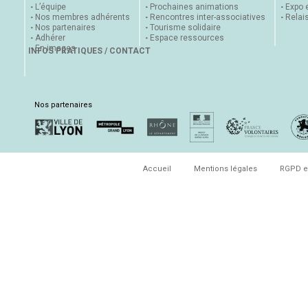
L’équipe
Prochaines animations
Expo 
Nos membres adhérents
Rencontres inter-associatives
Relai
Nos partenaires
Tourisme solidaire
Adhérer
Espace ressources
En images
INFOS PRATIQUES / CONTACT
Nos partenaires
Accueil
Mentions légales
RGPD e