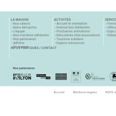
LA MAISON
ACTIVITÉS
SERVI
Nos valeurs
Accueil et orientation
Forma
Notre démarche
Festival des Solidarités
Utilis
L’équipe
Prochaines animations
Expo 
Nos membres adhérents
Rencontres inter-associatives
Relai
Nos partenaires
Tourisme solidaire
Adhérer
Espace ressources
En images
INFOS PRATIQUES / CONTACT
Nos partenaires
Accueil
Mentions légales
RGPD e