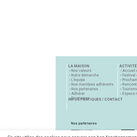
LA MAISON
ACTIVITÉ
Nos valeurs
Accueil 
Notre démarche
Festival
L’équipe
Prochai
Nos membres adhérents
Rencontr
Nos partenaires
Tourisme
Adhérer
Espace 
En images
INFOS PRATIQUES / CONTACT
Nos partenaires