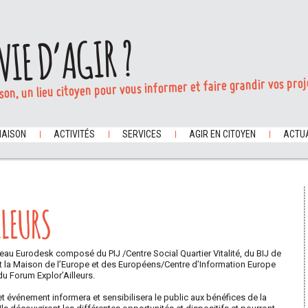
VIE D’AGIR ?
son, un lieu citoyen pour vous informer et faire grandir vos proj
MAISON
ACTIVITÉS
SERVICES
AGIR EN CITOYEN
ACTUA
LLEURS
réseau Eurodesk composé du PIJ /Centre Social Quartier Vitalité, du BIJ de
t la Maison de l’Europe et des Européens/Centre d’Information Europe
du Forum Explor’Ailleurs.
et événement informera et sensibilisera le public aux bénéfices de la