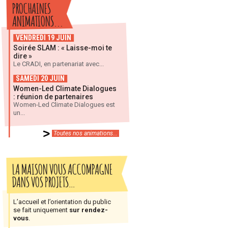
PROCHAINES
ANIMATIONS...
VENDREDI 19 JUIN
Soirée SLAM : « Laisse-moi te
dire »
Le CRADI, en partenariat avec...
SAMEDI 20 JUIN
Women-Led Climate Dialogues
: réunion de partenaires
Women-Led Climate Dialogues est
un...
Toutes nos animations...
LA MAISON VOUS ACCOMPAGNE
DANS VOS PROJETS…
L’accueil et l’orientation du public
se fait uniquement
sur rendez-
vous
.