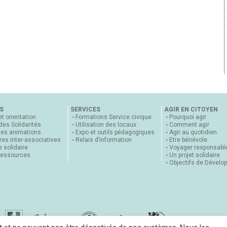
S
SERVICES
AGIR EN CITOYEN
et orientation
Formations Service civique
Pourquoi agir
 des Solidarités
Utilisation des locaux
Comment agir
nes animations
Expo et outils pédagogiques
Agir au quotidien
es inter-associatives
Relais d’information
Etre bénévole
 solidaire
Voyager responsabl
ressources
Un projet solidaire
Objectifs de Dévelo