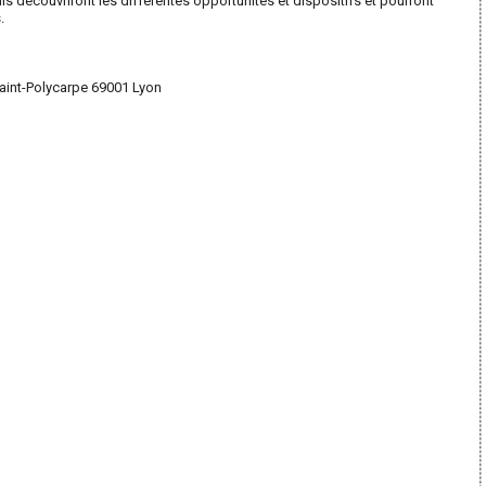
Ils découvriront les différentes opportunités et dispositifs et pourront
.
 Saint-Polycarpe 69001 Lyon