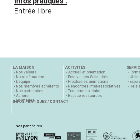
Infos pratiques :
Entrée libre
LA MAISON
ACTIVITÉS
SERVI
Nos valeurs
Accueil et orientation
Forma
Notre démarche
Festival des Solidarités
Utilis
L’équipe
Prochaines animations
Expo 
Nos membres adhérents
Rencontres inter-associatives
Relai
Nos partenaires
Tourisme solidaire
Adhérer
Espace ressources
En images
INFOS PRATIQUES / CONTACT
Nos partenaires