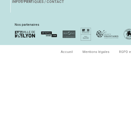
En images
INFOS PRATIQUES / CONTACT
Nos partenaires
Accueil
Mentions légales
RGPD e