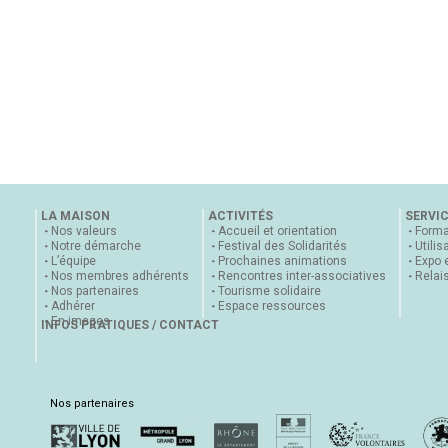
LA MAISON
ACTIVITÉS
SERVI
Nos valeurs
Accueil et orientation
Forma
Notre démarche
Festival des Solidarités
Utilis
L’équipe
Prochaines animations
Expo 
Nos membres adhérents
Rencontres inter-associatives
Relai
Nos partenaires
Tourisme solidaire
Adhérer
Espace ressources
En images
INFOS PRATIQUES / CONTACT
Nos partenaires