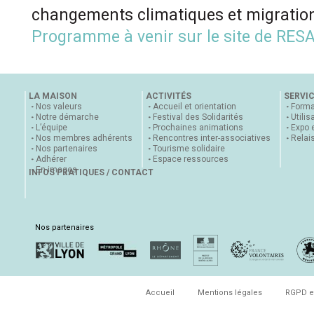
changements climatiques et migratio
Programme à venir sur le site de RE
LA MAISON
ACTIVITÉS
SERVI
Nos valeurs
Accueil et orientation
Forma
Notre démarche
Festival des Solidarités
Utilis
L’équipe
Prochaines animations
Expo 
Nos membres adhérents
Rencontres inter-associatives
Relai
Nos partenaires
Tourisme solidaire
Adhérer
Espace ressources
En images
INFOS PRATIQUES / CONTACT
Nos partenaires
Accueil
Mentions légales
RGPD e