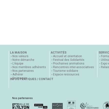
LA MAISON
ACTIVITÉS
SERVI
Nos valeurs
Accueil et orientation
Forma
Notre démarche
Festival des Solidarités
Utilis
L’équipe
Prochaines animations
Expo 
Nos membres adhérents
Rencontres inter-associatives
Relai
Nos partenaires
Tourisme solidaire
Adhérer
Espace ressources
En images
INFOS PRATIQUES / CONTACT
Nos partenaires