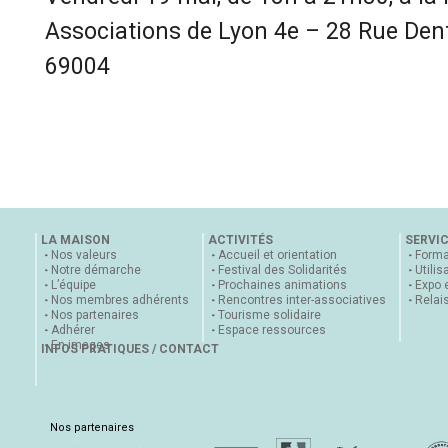
Associations de Lyon 4e – 28 Rue Den
69004
LA MAISON
ACTIVITÉS
SERVI
Nos valeurs
Accueil et orientation
Forma
Notre démarche
Festival des Solidarités
Utilis
L’équipe
Prochaines animations
Expo 
Nos membres adhérents
Rencontres inter-associatives
Relai
Nos partenaires
Tourisme solidaire
Adhérer
Espace ressources
En images
INFOS PRATIQUES / CONTACT
Nos partenaires