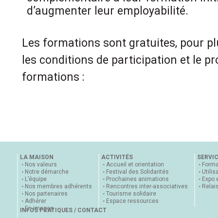
d’augmenter leur employabilité.
Les formations sont gratuites, pour p
les conditions de participation et le
formations :
LA MAISON
ACTIVITÉS
SERVI
Nos valeurs
Accueil et orientation
Forma
Notre démarche
Festival des Solidarités
Utilis
L’équipe
Prochaines animations
Expo 
Nos membres adhérents
Rencontres inter-associatives
Relai
Nos partenaires
Tourisme solidaire
Adhérer
Espace ressources
En images
INFOS PRATIQUES / CONTACT