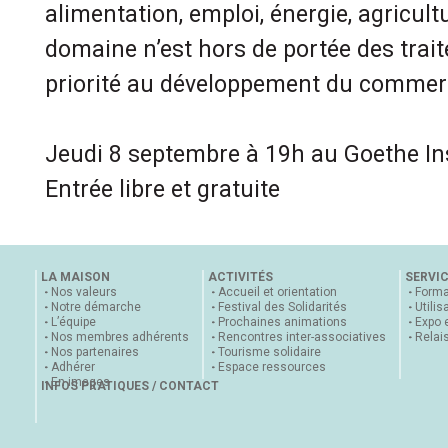
alimentation, emploi, énergie, agricul
domaine n’est hors de portée des trait
priorité au développement du commerc
Jeudi 8 septembre à 19h au Goethe In
Entrée libre et gratuite
LA MAISON
ACTIVITÉS
SERVI
Nos valeurs
Accueil et orientation
Forma
Notre démarche
Festival des Solidarités
Utilis
L’équipe
Prochaines animations
Expo 
Nos membres adhérents
Rencontres inter-associatives
Relai
Nos partenaires
Tourisme solidaire
Adhérer
Espace ressources
En images
INFOS PRATIQUES / CONTACT