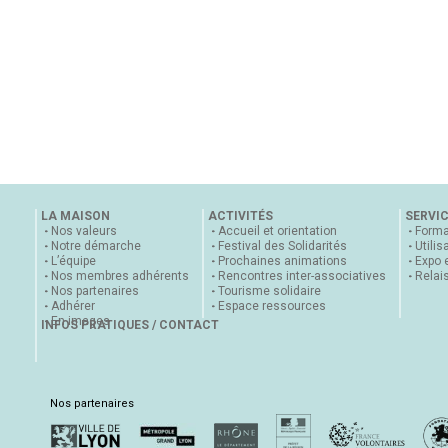
LA MAISON
ACTIVITÉS
SERVI
Nos valeurs
Accueil et orientation
Forma
Notre démarche
Festival des Solidarités
Utilis
L’équipe
Prochaines animations
Expo 
Nos membres adhérents
Rencontres inter-associatives
Relai
Nos partenaires
Tourisme solidaire
Adhérer
Espace ressources
En images
INFOS PRATIQUES / CONTACT
Nos partenaires