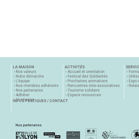
LA MAISON
ACTIVITÉS
SERVI
Nos valeurs
Accueil et orientation
Forma
Notre démarche
Festival des Solidarités
Utilis
L’équipe
Prochaines animations
Expo 
Nos membres adhérents
Rencontres inter-associatives
Relai
Nos partenaires
Tourisme solidaire
Adhérer
Espace ressources
En images
INFOS PRATIQUES / CONTACT
Nos partenaires