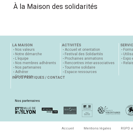
À la Maison des solidarités
LA MAISON
ACTIVITÉS
SERVI
Nos valeurs
Accueil et orientation
Forma
Notre démarche
Festival des Solidarités
Utilis
L’équipe
Prochaines animations
Expo 
Nos membres adhérents
Rencontres inter-associatives
Relai
Nos partenaires
Tourisme solidaire
Adhérer
Espace ressources
En images
INFOS PRATIQUES / CONTACT
Nos partenaires
Accueil
Mentions légales
RGPD e