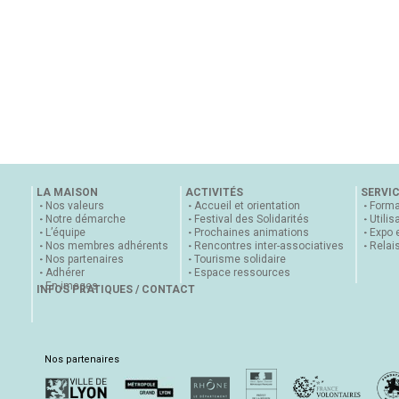
LA MAISON
ACTIVITÉS
SERVI
Nos valeurs
Accueil et orientation
Forma
Notre démarche
Festival des Solidarités
Utilis
L’équipe
Prochaines animations
Expo 
Nos membres adhérents
Rencontres inter-associatives
Relai
Nos partenaires
Tourisme solidaire
Adhérer
Espace ressources
En images
INFOS PRATIQUES / CONTACT
Nos partenaires