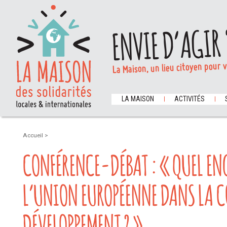
ENVIE D’AGIR 
La Maison, un lieu citoyen pour 
LA MAISON
ACTIVITÉS
Accueil
>
CONFÉRENCE-DÉBAT : « QUEL E
L’UNION EUROPÉENNE DANS LA 
DÉVELOPPEMENT ? »