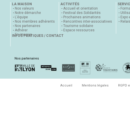
LA MAISON
ACTIVITÉS
SERVI
Nos valeurs
Accueil et orientation
Forma
Notre démarche
Festival des Solidarités
Utilis
L’équipe
Prochaines animations
Expo 
Nos membres adhérents
Rencontres inter-associatives
Relai
Nos partenaires
Tourisme solidaire
Adhérer
Espace ressources
En images
INFOS PRATIQUES / CONTACT
Nos partenaires
Accueil
Mentions légales
RGPD e