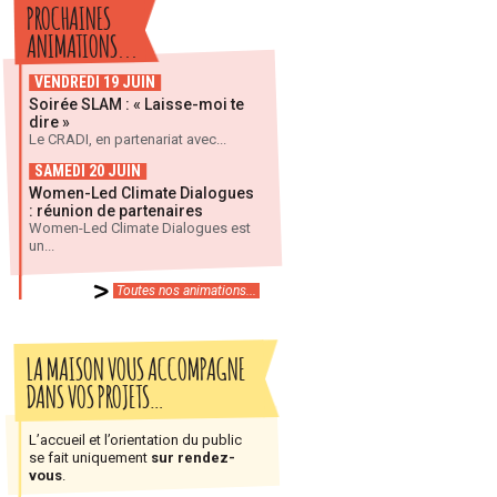
PROCHAINES
ANIMATIONS...
VENDREDI 19 JUIN
Soirée SLAM : « Laisse-moi te
dire »
Le CRADI, en partenariat avec...
SAMEDI 20 JUIN
Women-Led Climate Dialogues
: réunion de partenaires
Women-Led Climate Dialogues est
un...
Toutes nos animations...
LA MAISON VOUS ACCOMPAGNE
DANS VOS PROJETS…
L’accueil et l’orientation du public
se fait uniquement
sur rendez-
vous
.