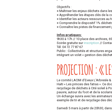
Objectifs :
>
Maîtriser les enjeux déchets dans le
>
Appréhender les étapes clés de la c
>
Identifier les acteurs ressources au 
>
Comprendre le dispositif 1% déchet
>
Connaître les pistes de financement 
Infos pratiques:
9h30 à 17h // 10 place des archives, 6
Soirée gratuite sur
inscription
// Conta
Tél. 04 72 77 87 67
Public : Collectivités et structures e
intégrant un volet « gestion des déchet
PROJECTION : « L
Le comité LACIM d’Eveux L’Arbresle & O
Haïti « Les princes des fatras ». Ce doc
recyclage de déchets à Cité soleil à Po
pauvre, autour du foot et de la scolar
Un échange suivra avec les animateurs 
exemple de tri et de recyclage des déch
Samedi 5 mars à partir de 20h30, dans l