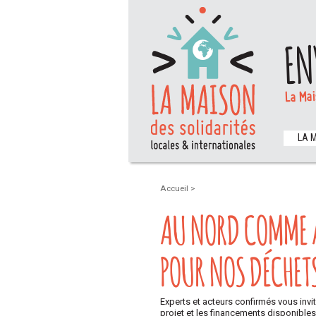
EN
La Mai
LA 
Accueil
>
AU NORD COMME A
POUR NOS DÉCHETS
Experts et acteurs confirmés vous invit
projet et les financements disponibles