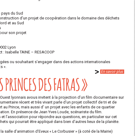
s pays du Sud
onstruction d’un projet de coopération dans le domaine des déchets
Nord et au Sud
s
pour son projet
9002 Lyon
ct : Isabelle TAINE – RESACOOP
ngagées ou souhaitant s’engager dans des actions internationales
s ».
En savoir plus
ES PRINCES DES FATRAS »
uest lyonnais avous invitent à la projection d’un film documentaire sur
umentaire récent et très vivant parle d’un projet collectif de tri et de
rt au Prince, mais aussi d’ un projet avec les enfants de ce quartier
isation. En présence de Jean Yves Loude, scénariste du film.
et l’association pour répondre aux questions, en particulier sur cet
ets qui pourrait être appliqué dans bien d’autres lieux de la planète.
a salle d’animation d’Eveux « Le Corbusier » (à coté de la Mairie)