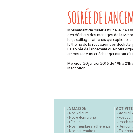
SOIRÉE DE LANCE
Mouvement de palier est une jeune assoc
des déchets des ménages de la Métropo
le gaspillage : affiches qui expliquen
le thème de la réduction des déchets, 
La soirée de lancement que nous organi
ambassadeurs et échanger autour d’un
Mercredi 20 janvier 2016 de 19h à 21h 
inscription.
LA MAISON
ACTIVITÉ
Nos valeurs
Accueil 
Notre démarche
Festival
L’équipe
Prochai
Nos membres adhérents
Rencontr
Nos partenaires
Tourisme