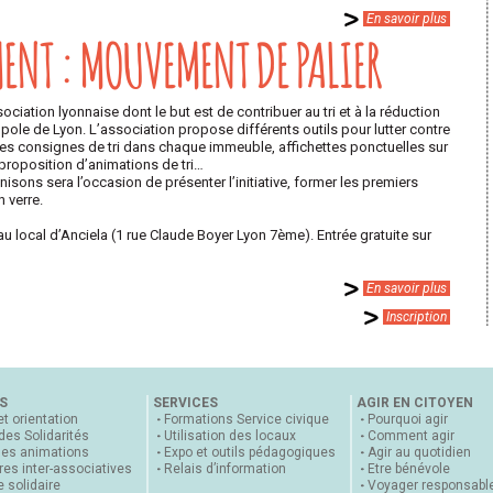
En savoir plus
MENT : MOUVEMENT DE PALIER
iation lyonnaise dont le but est de contribuer au tri et à la réduction
le de Lyon. L’association propose différents outils pour lutter contre
t les consignes de tri dans chaque immeuble, affichettes ponctuelles sur
proposition d’animations de tri…
sons sera l’occasion de présenter l’initiative, former les premiers
 verre.
au local d’Anciela (1 rue Claude Boyer Lyon 7ème). Entrée gratuite sur
En savoir plus
Inscription
S
SERVICES
AGIR EN CITOYEN
et orientation
Formations Service civique
Pourquoi agir
 des Solidarités
Utilisation des locaux
Comment agir
nes animations
Expo et outils pédagogiques
Agir au quotidien
es inter-associatives
Relais d’information
Etre bénévole
 solidaire
Voyager responsabl