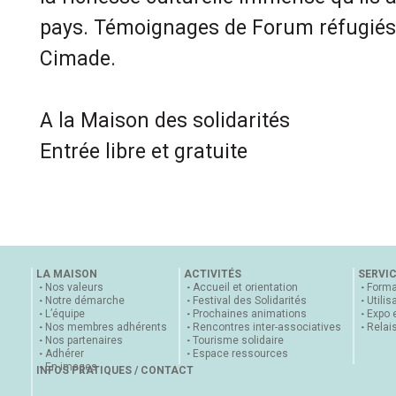
pays. Témoignages de Forum réfugiés,
Cimade.
A la Maison des solidarités
Entrée libre et gratuite
LA MAISON
ACTIVITÉS
SERVI
Nos valeurs
Accueil et orientation
Forma
Notre démarche
Festival des Solidarités
Utilis
L’équipe
Prochaines animations
Expo 
Nos membres adhérents
Rencontres inter-associatives
Relai
Nos partenaires
Tourisme solidaire
Adhérer
Espace ressources
En images
INFOS PRATIQUES / CONTACT