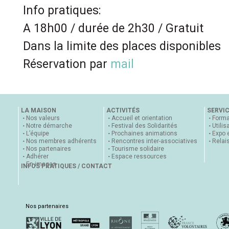
Info pratiques:
A 18h00 / durée de 2h30 / Gratuit
Dans la limite des places disponibles
Réservation par
mail
LA MAISON
ACTIVITÉS
SERVI
Nos valeurs
Accueil et orientation
Forma
Notre démarche
Festival des Solidarités
Utilis
L’équipe
Prochaines animations
Expo 
Nos membres adhérents
Rencontres inter-associatives
Relai
Nos partenaires
Tourisme solidaire
Adhérer
Espace ressources
En images
INFOS PRATIQUES / CONTACT
Nos partenaires