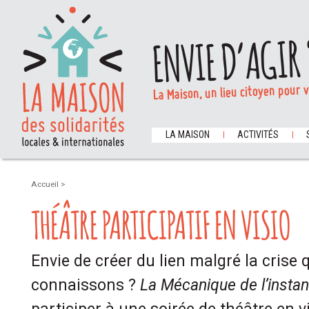
ENVIE D’AGIR 
La Maison, un lieu citoyen pour 
LA MAISON
ACTIVITÉS
Accueil
>
THÉÂTRE PARTICIPATIF EN VISIO
Envie de créer du lien malgré la crise
connaissons ?
La Mécanique de l’instan