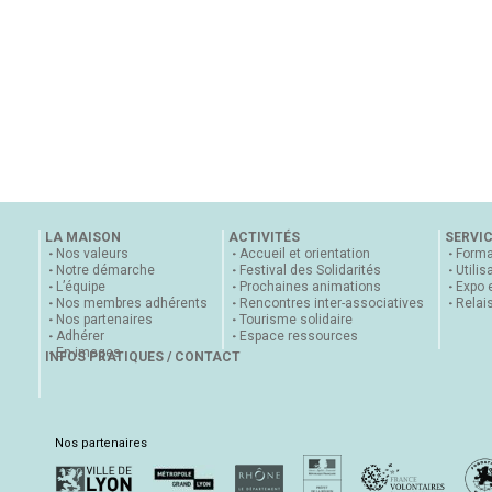
LA MAISON
ACTIVITÉS
SERVI
Nos valeurs
Accueil et orientation
Forma
Notre démarche
Festival des Solidarités
Utilis
L’équipe
Prochaines animations
Expo 
Nos membres adhérents
Rencontres inter-associatives
Relai
Nos partenaires
Tourisme solidaire
Adhérer
Espace ressources
En images
INFOS PRATIQUES / CONTACT
Nos partenaires