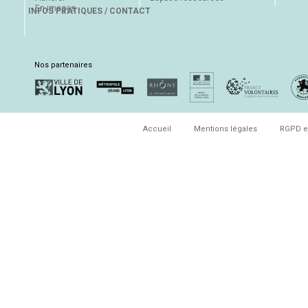
En images
INFOS PRATIQUES / CONTACT
Nos partenaires
Accueil
Mentions légales
RGPD e