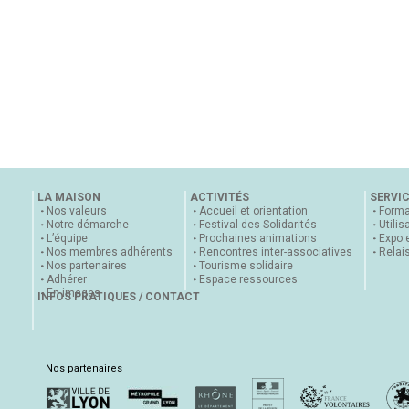
LA MAISON
ACTIVITÉS
SERVI
Nos valeurs
Accueil et orientation
Forma
Notre démarche
Festival des Solidarités
Utilis
L’équipe
Prochaines animations
Expo 
Nos membres adhérents
Rencontres inter-associatives
Relai
Nos partenaires
Tourisme solidaire
Adhérer
Espace ressources
En images
INFOS PRATIQUES / CONTACT
Nos partenaires