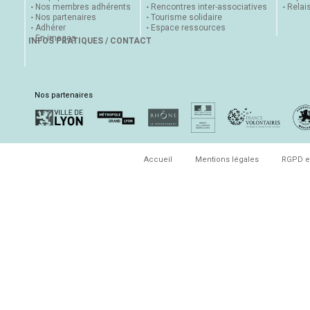
Nos membres adhérents
Rencontres inter-associatives
Relai
Nos partenaires
Tourisme solidaire
Adhérer
Espace ressources
En images
INFOS PRATIQUES / CONTACT
Nos partenaires
Accueil
Mentions légales
RGPD e